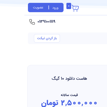
کارت خرید
0
عضویت
ورود
01391001119
باز کردن تیکت
هاست دانلود 10 گیگ
قیمت سالانه
2,500,000 تومان